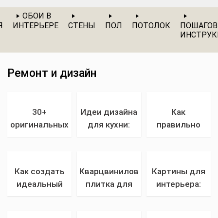
ОБОИ В
Я
ИНТЕРЬЕРЕ
СТЕНЫ
ПОЛ
ПОТОЛОК
ПОШАГО
ИНСТРУ
Ремонт и дизайн
30+
Идеи дизайна
Как
оригинальных
для кухни:
правильно
идей для
креативные и
расположить
ванной
практичные
кровать в
комнаты:
идеи, чтобы
спальне:
Как создать
Кварцвиниловая
Картины для
дизайн, декор
превратить
советы от
идеальный
плитка для
интерьера:
и ремонт
вашу кухню в
профессионалов
дизайн
пола:
как подобрать
стильное
спальни:
преимущества,
идеальную
пространство