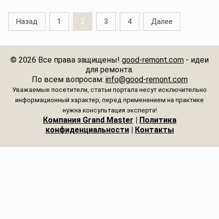
дизайна
детской
и
максимум
вашего
Назад
1
2
3
4
Далее
комнаты для
функциональность
функциональнос
пространства
девочки:
в каждой
и стиля
дизайн,
детали
© 2026 Все права защищены!
good-remont.com
- идеи
мебель,
интерьера
для ремонта.
детали
По всем вопросам:
info@good-remont.com
интерьера и
Уважаемые посетители, статьи портала несут исключительно
многое другое
информационный характер, перед применением на практике
нужна консультация эксперта!
Компания Grand Master
|
Политика
конфиденциальности
|
Контакты