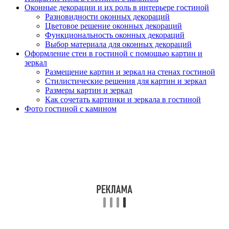
Оконные декорации и их роль в интерьере гостиной
Разновидности оконных декораций
Цветовое решение оконных декораций
Функциональность оконных декораций
Выбор материала для оконных декораций
Оформление стен в гостиной с помощью картин и
зеркал
Размещение картин и зеркал на стенах гостиной
Стилистические решения для картин и зеркал
Размеры картин и зеркал
Как сочетать картинки и зеркала в гостиной
Фото гостиной с камином