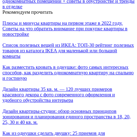
однокомнатных помещений + советы в обустройстве и тренды
в отделке
Рекомендуем прочитать
Плюсы и минусы квартиры на первом этаже в 2022 году.
Советы на что обратить внимание при покупке квартиры в
новостройке
Список полезных вещей из ИКЕА: ТОП-30 рейтинг полезных
товаров из каталога IKEA для маленькой или большой
комнаты
Как разместить кровать в однушке: фото самых интересных
способов, как разделить однокомнатную квартиру на спальню
и гостиную
Дизайн квартиры 35 кв. м. — 120 лучших примеров
красивого декора с фото современного оформления и
удобного обустройства интерьера
Дизайн квартиры-студии: обзор основных принципов
зонирования и планирования единого пространства в 18, 20,
25, 30 и 40 кв. м.
Как из однушки сделать двушку: 25 приемов для