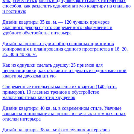
Как разместить кровать в однушке: фото самых интересных
способов, как разделить однокомнатную квартиру на спальню
и гостиную
Дизайн квартиры 35 кв. м. — 120 лучших примеров
красивого декора с фото современного оформления и
удобного обустройства интерьера
Дизайн квартиры-студии: обзор основных принципов
зонирования и планирования единого пространства в 18, 20,
25, 30 и 40 кв. м.
Как из однушки сделать двушку: 25 приемов для
перепланировки, как обставить и сделать из однокомнатной
квартиры двухкомнатную
Современные интерьеры маленьких квартир (140 фото-
примеров). 10 главных трендов в обустройстве
малогабаритных квартир хрущевок
Дизайн квартиры 40 кв. м. в современном стиле. Удачные
варианты зонирования квартиры в светлых и темных тонах
отделки интерьера
Дизайн квартиры 38 кв. м: фото лучших интерьеров