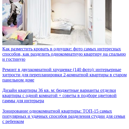
Как разместить кровать в однушке: фото самых интересных
способов, как разделить однокомнатную квартиру на спальню
и гостиную
Ремонт в двухкомнатной хрущевке (140 фото): интерьерные
хитрости для перепланировки 2-комнатной квартиры в старом
панельном доме
Дизайн квартиры 36 кв. м: бюджетные варианты отделки
квартиры с одной комнатой + советы в подборе цветовой
гаммы для интерьера
Зонирование однокомнатной квартиры: ТОП-15 самых
популярных и удачных способов разделения студии для семьи
с ребенком