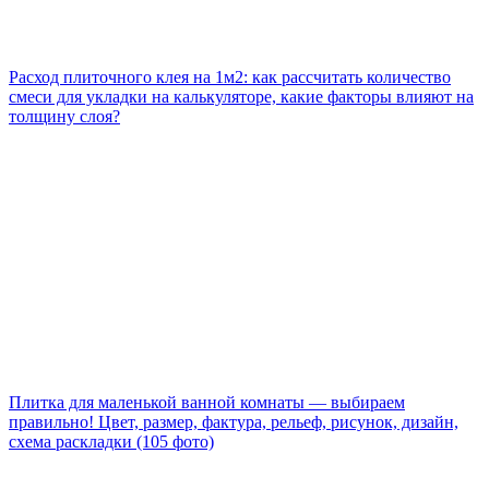
Расход плиточного клея на 1м2: как рассчитать количество
смеси для укладки на калькуляторе, какие факторы влияют на
толщину слоя?
Плитка для маленькой ванной комнаты — выбираем
правильно! Цвет, размер, фактура, рельеф, рисунок, дизайн,
схема раскладки (105 фото)
Душевой поддон из плитки: 115 фото нестандартных идей
облицовки поддона для душа стеклянной и керамической
мозаикой из плитки
Фартук из плитки на кухню: варианты отделки фартука
керамической и кафельной плиткой + новинки дизайна из
каталога производителей за 2022 год
Мозаика из битой плитки — 118 фото-идей, как использовать
остатки битой плитки в создании на стене в ванной красивой
мозаики
Виниловая плитка для пола (110 фото): структура ПВХ-