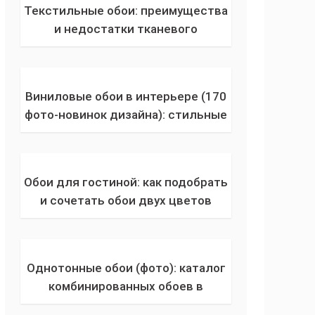
Текстильные обои: преимущества
и недостатки тканевого
покрытия, типы основ,
технология поклейки бесшовных
натяжных моделей
Виниловые обои в интерьере (170
фото-новинок дизайна): стильные
и необычные решения в
применении обоев для гостиной
или спальной
Обои для гостиной: как подобрать
и сочетать обои двух цветов
между собой? 200 фото самых
красивых новинок дизайна 2023-
2024 года
Однотонные обои (фото): каталог
комбинированных обоев в
светлых и темных тонах +