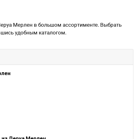
Леруа Мерлен в большом ассортименте. Выбрать
вшись удобным каталогом.
рлен
 из Леруа Мерлен