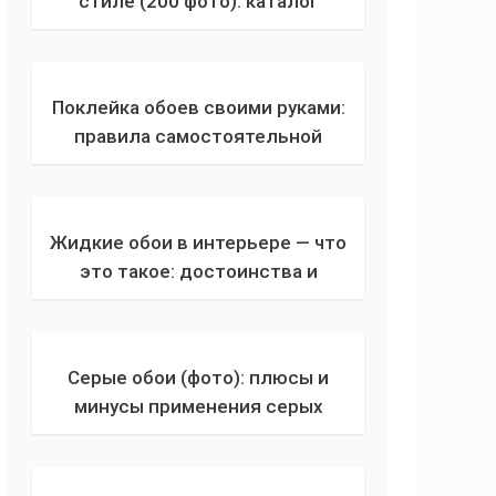
стиле (200 фото): каталог
светлых и темных обоев с
красивыми новинками дизайна
2022 года
Поклейка обоев своими руками:
правила самостоятельной
поклейки. С чего начать, как
клеить в углах, в стык, без швов и
пузырей?
Жидкие обои в интерьере — что
это такое: достоинства и
недостатки использования,
свойства, состав, виды обоев для
стен и потолка
Серые обои (фото): плюсы и
минусы применения серых
оттенков для оформления
интерьера декоративными
обоями в современном стиле