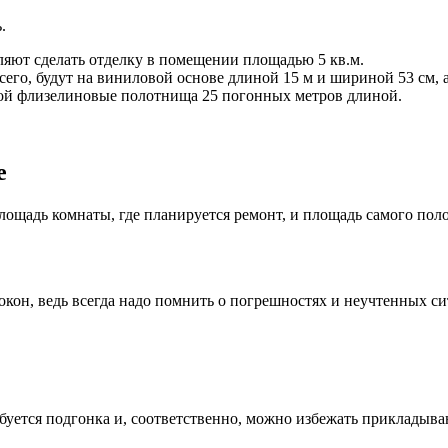
.
оляют сделать отделку в помещении площадью 5 кв.м.
всего, будут на виниловой основе длиной 15 м и шириной 53 см, 
бой флизелиновые полотнища 25 погонных метров длиной.
е
площадь комнаты, где планируется ремонт, и площадь самого пол
окон, ведь всегда надо помнить о погрешностях и неучтенных с
ебуется подгонка и, соответственно, можно избежать прикладыв