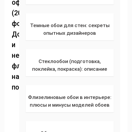
оформления
использования бамбуковых
(200
полотен для спальни, гостиной,
детской и прихожей
фото).
Темные обои для стен: секреты
опытных дизайнеров
Достоинства
использования обоев
и
графитового или темно-серого
недостатки
цвета в отделке стен гостиной
Стеклообои (подготовка,
флизелиновых
поклейка, покраска): описание
настенных
технических характеристик,
удачных цветовых решений и
покрытий
популярных марок
Флизелиновые обои в интерьере:
плюсы и минусы моделей обоев
на основе флизелина. Виды,
размеры, цветовая гамма и
производители