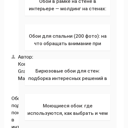
Обои в рамке на стене в
интерьере — молдинг на стенах:
идеи декора и сочетания для
разделения разных обоев на
одной поверхности
Обои для спальни (200 фото): на
что обращать внимание при
выборе? Правила
Автор:
комбинирования в спальне двух и
Компания
более цветов
Бирюзовые обои для стен:
Grand
Master
подборка интересных решений в
сочетании голубых, нежно-
бирюзовых и бирюзово-
Обои
коричневых оттенков в зале
под
Моющиеся обои: где
покраску
используются, как выбрать и чем
в
можно мыть? Виды, плюсы и
интерьере