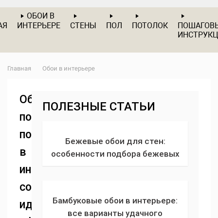
ОБОИ В
АЯ
ИНТЕРЬЕРЕ
СТЕНЫ
ПОЛ
ПОТОЛОК
ПОШАГОВ
ИНСТРУК
Главная
Обои в интерьере
Обои
ПОЛЕЗНЫЕ СТАТЬИ
под
покраску
Бежевые обои для стен:
в
особенности подбора бежевых
оттенков. 135 фото красивых
интерьере:
сочетаний однотонных обоев без
современные
рисунка с отделкой
Бамбуковые обои в интерьере:
идеи
все варианты удачного