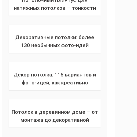
Потолочный плинтус для
натяжных потолков — тонкости
применения бордюров из
пенопласта, полиуретана,
поливинилхлорида, древесины
Декоративные потолки: более
130 необычных фото-идей
оформления потолка из дерева,
пластика, пенопластовой плитки
и гипсокартонных плит
Декор потолка: 115 вариантов и
фото-идей, как креативно
украсить в частном доме и
квартире натяжной или из
гипсокартона потолок
Потолок в деревянном доме — от
монтажа до декоративной
отделки: 10 способов для
быстрой и недорогой обшивки