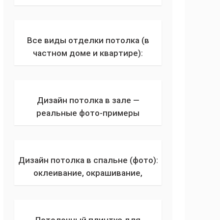
оформления матового и
глянцевого покрытия из сатина с
рисунком для спальни
Все виды отделки потолка (в
частном доме и квартире):
современные идеи бюджетного
ремонта потолка пластиковыми
панелями
Дизайн потолка в зале —
реальные фото-примеры
необычного декора навесного,
натяжного, из гипсокартона
потолка в один или два уровня
Дизайн потолка в спальне (фото):
оклеивание, окрашивание,
роспись фигурных панелей из
пенополистирола и гипсокартона
с деревом