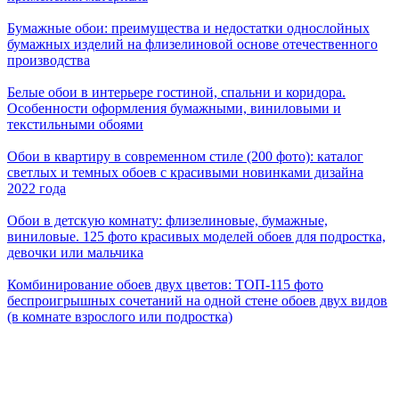
Бумажные обои: преимущества и недостатки однослойных
бумажных изделий на флизелиновой основе отечественного
производства
Белые обои в интерьере гостиной, спальни и коридора.
Особенности оформления бумажными, виниловыми и
текстильными обоями
Обои в квартиру в современном стиле (200 фото): каталог
светлых и темных обоев с красивыми новинками дизайна
2022 года
Обои в детскую комнату: флизелиновые, бумажные,
виниловые. 125 фото красивых моделей обоев для подростка,
девочки или мальчика
Комбинирование обоев двух цветов: ТОП-115 фото
беспроигрышных сочетаний на одной стене обоев двух видов
(в комнате взрослого или подростка)
Обои в зал (200 фото): лучшие новинки дизайна обоев из
последних коллекций производителей + советы профи, как
выбрать и поклеить