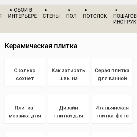
ОБОИ В
Я
ИНТЕРЬЕРЕ
СТЕНЫ
ПОЛ
ПОТОЛОК
ПОШАГО
ИНСТРУ
Керамическая плитка
Сколько
Как затирать
Серая плитка
сохнет
швы на
для ванной
плитка: через
плитке —
комнаты с
какое время
технология
яркими
можно ходить
правильной
акцентами в
Плитка-
Дизайн
Итальянская
по плитке
затирки швов
2022 году.
мозаика для
плитки для
плитка: фото
после
плитки на
Фото лучших
кухни на
кухни (на
красивых
укладки, за
стене. Виды
сочетаний
фартук:
фартук, пол,
примеров в
сколько
затирочных
серого цвета