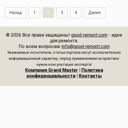
стеклянной
отделки стен
применения
основание
пол или стены
комнаты: для
(реальные
виды, плюсы
плиточной
(135 фото-
плитки для
Назад
1
2
3
4
Далее
какого
фото-
и минусы, где
мозаики, фото
новинок
облицовки
интерьера
примеры):
и как
красивых
дизайна)
стен под
подходит и с
лучшие схемы
применяют
примеров в
камень, и
© 2026 Все права защищены!
good-remont.com
- идеи
какими
укладки
модели
интерьере
кирпич
для ремонта.
материалами
серой,
плитки из ПВХ
По всем вопросам:
info@good-remont.com
сочетается?
бежевой,
с замковым
Уважаемые посетители, статьи портала несут исключительно
Фото
белой и
соединением
информационный характер, перед применением на практике
нужна консультация эксперта!
стильных
другой
Компания Grand Master
|
Политика
новинок
керамической
конфиденциальности
|
Контакты
дизайна
плитки