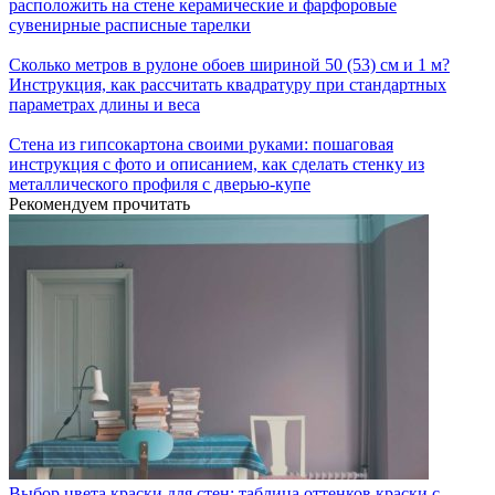
расположить на стене керамические и фарфоровые
сувенирные расписные тарелки
Сколько метров в рулоне обоев шириной 50 (53) см и 1 м?
Инструкция, как рассчитать квадратуру при стандартных
параметрах длины и веса
Стена из гипсокартона своими руками: пошаговая
инструкция с фото и описанием, как сделать стенку из
металлического профиля с дверью-купе
Рекомендуем прочитать
Выбор цвета краски для стен: таблица оттенков краски с