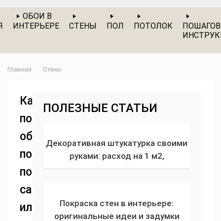
ОБОИ В
Я
ИНТЕРЬЕРЕ
СТЕНЫ
ПОЛ
ПОТОЛОК
ПОШАГО
ИНСТРУ
Главная
Стены
Как
ПОЛЕЗНЫЕ СТАТЬИ
покрасить
обои
Декоративная штукатурка своими
под
руками: расход на 1 м2,
технология нанесения, состав,
покраску
виды и фото красивых примеров в
самостоятельно
интерьере
Покраска стен в интерьере:
или
оригинальные идеи и задумки