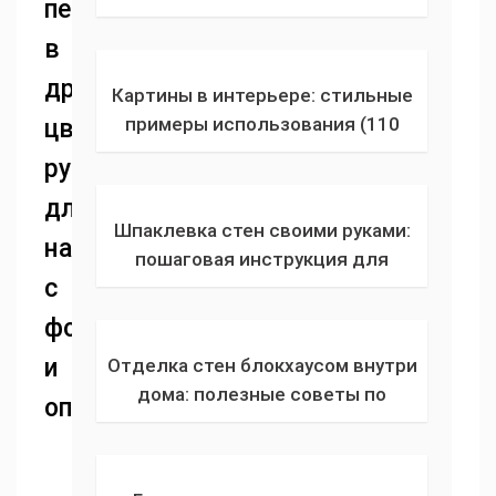
перекрасить
дизайнеров для применения
в
окрашенных стен в квартире или
частном доме
другой
Картины в интерьере: стильные
примеры использования (110
цвет:
фото). Виды, цвет, тематика,
руководство
расположение картин в комнате
для
Шпаклевка стен своими руками:
начинающих
пошаговая инструкция для
с
чайников с фото и описанием, как
правильно выравнивать стены
фото
шпаклевкой
и
Отделка стен блокхаусом внутри
дома: полезные советы по
описанием
выбору и расчету количества
материала, подготовке
поверхности, монтажным