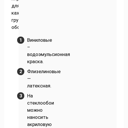
для
каждой
группы
обоев:
Виниловые
–
водоэмульсионная
краска.
Флизелиновые
—
латексная.
На
стеклообои
можно
наносить
акриловую