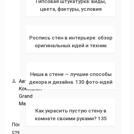
Гипсовая штукатурка: виды,
работам
цвета, фактуры, условия
хранения, расчет расхода + какую
выбрать, как приготовить
гипсовый раствор для стен
Роспись стен в интерьере: обзор
оригинальных идей и техник
росписи квартир декоративной
ручной художественной
живописью (120 фото)
Ниша в стене — лучшие способы
Автор:
декора и дизайна. 130 фото-идей
Компания
для красивого оформления ниши
Grand
из гипсокартона в душе и на кухне
Master
Как украсить пустую стену в
комнате своими руками? 135
Покраска
фото-идей, как можно быстро и
стен