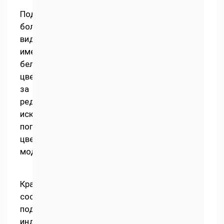
Подавляющее
большинство
видов
имеют
белый
цвет,
за
редким
исключением
попадаются
цветные
модели.
Красящий
состав
подбирается
индивидуально