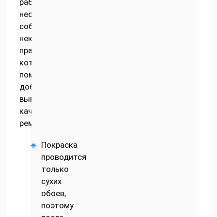
работы
необходимо
соблюдать
некоторые
правила,
которые
помогут
добиться
выполнения
качественного
ремонта:
Покраска
проводится
только
сухих
обоев,
поэтому