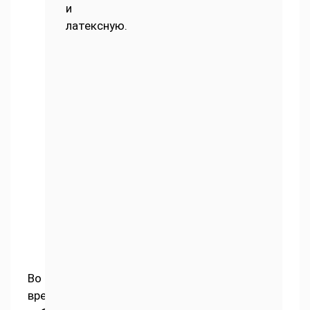
и
латексную.
Во
время