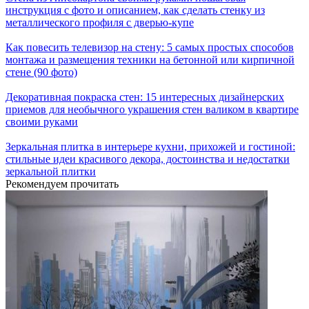
инструкция с фото и описанием, как сделать стенку из
металлического профиля с дверью-купе
Как повесить телевизор на стену: 5 самых простых способов
монтажа и размещения техники на бетонной или кирпичной
стене (90 фото)
Декоративная покраска стен: 15 интересных дизайнерских
приемов для необычного украшения стен валиком в квартире
своими руками
Зеркальная плитка в интерьере кухни, прихожей и гостиной:
стильные идеи красивого декора, достоинства и недостатки
зеркальной плитки
Рекомендуем прочитать