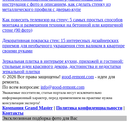
инструкция с фото и описанием, как сделать стенку из
металлического профиля с дверью-купе
Как повесить телевизор на стену: 5 самых простых способов
монтажа и размещения техники на бетонной или кирпичной
стене (90 фото)
Декоративная покраска стен: 15 интересных дизайнерских
приемов для необычного украшения стен валиком в квартире
своими руками
Зеркальная плитка в интерьере кухни, прихожей и гостиной:
стильные идеи красивого декора, достоинства и недостатки
зеркальной плитки
© 2026 Все права защищены!
good-remont.com
- идеи для
ремонта.
По всем вопросам:
info@good-remont.com
Уважаемые посетители, статьи портала несут исключительно
информационный характер, перед применением на практике нужна
консультация эксперта!
Компания Grand Master
|
Политика конфиденциальности
|
Контакты
Эксклюзивная подборка фото для Вас