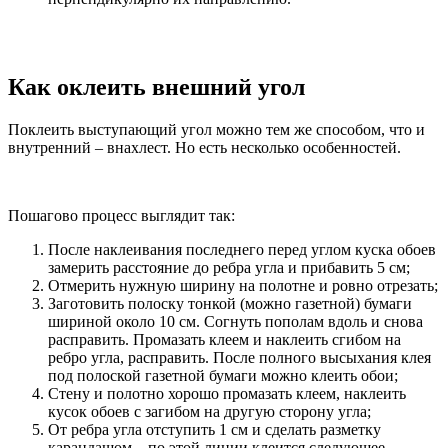
Как оклеить внешний угол
Поклеить выступающий угол можно тем же способом, что и
внутренний – внахлест. Но есть несколько особенностей.
Пошагово процесс выглядит так:
После наклеивания последнего перед углом куска обоев
замерить расстояние до ребра угла и прибавить 5 см;
Отмерить нужную ширину на полотне и ровно отрезать;
Заготовить полоску тонкой (можно газетной) бумаги
шириной около 10 см. Согнуть пополам вдоль и снова
расправить. Промазать клеем и наклеить сгибом на
ребро угла, расправить. После полного высыхания клея
под полоской газетной бумаги можно клеить обои;
Стену и полотно хорошо промазать клеем, наклеить
кусок обоев с загибом на другую сторону угла;
От ребра угла отступить 1 см и сделать разметку
карандашом – по этой линии клеится следующее